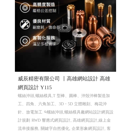
威辰精密有限公司 〡高雄網站設計 高雄
網頁設計 Y115
螺絲沖頭,螺絲模具,T 型棒、圓棒、沖殼沖棒製造加
工、四角、六角加工、3D・5D 立體雕刻、梅花沖