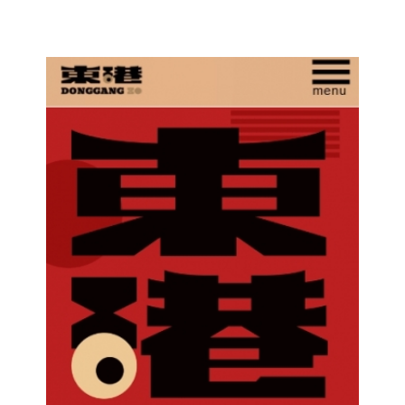
仁武素食,松露菇菇醬,植物肉醬,xo植物肉醬 ,鮮辣椒
醬,泡菜臭豆腐鍋
購物網站設計
仁武網頁設計 高雄
網頁設計 鳳山網頁設計