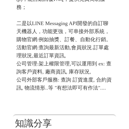
主要有兩種類型：
一是內建於官方帳號後台的AI聊天機器人
(β)，能自動回覆FAQ，提供免費簡易服
務；
二是以LINE Messaging API開發的自訂聊
天機器人，功能更強，可串接外部系統，
購物官網:例如抽獎、訂餐、自動化行銷。
活動官網:查詢最新活動,會員狀況.訂單處
理狀況,最近訂單資訊,
公司管理:架上權限管理,可以運用到 ex: 查
詢客戶資料, 廠商資訊, 庫存狀況,
公司外部客戶服務: 查詢 訂貨進度, 合約資
訊, 物流情形..等 "有想法即可有作法"....