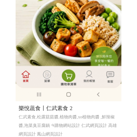
樂悅蔬食〡仁武素食 2