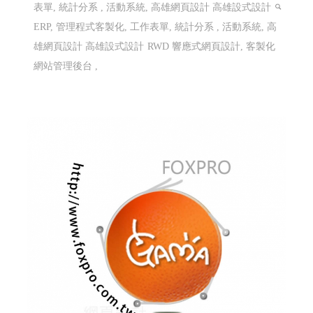
表單, 統計分系 , 活動系統, 高雄網頁設計 高雄設式設計
ERP, 管理程式客製化, 工作表單, 統計分系 , 活動系統, 高
雄網頁設計 高雄設式設計
RWD 響應式網頁設計, 客製化
網站管理後台 ,