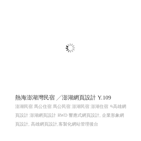
樂悅蔬食〡仁武素食 2