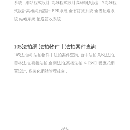
系統...網站程式設計
高雄程式設計高雄網頁設計
高雄程
式設計高雄網頁設計
EPR系統 全省訂貨系統 全省配送系
統 結帳系統 配送簽收系統...