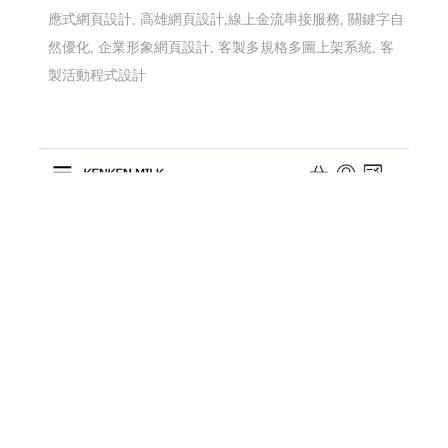
應式網頁設計, 高雄網頁設計,線上金流串接服務, 關鍵字自
然優化, 企業形象網頁設計, 客製多規格多圖上架系統, 客
製活動程式設計