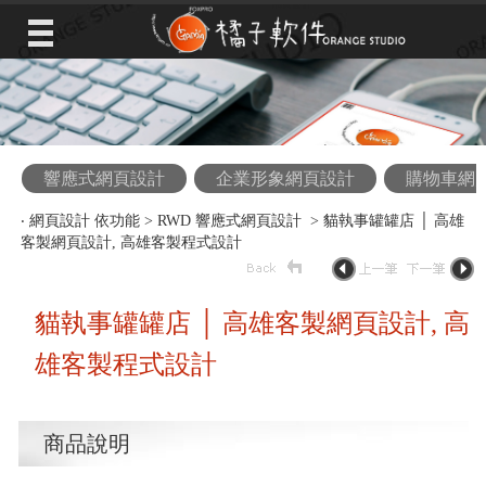
響應式網頁設計
企業形象網頁設計
購物車網
‧
網頁設計 依功能
>
RWD 響應式網頁設計
> 貓執事罐罐店 │ 高雄
客製網頁設計, 高雄客製程式設計
貓執事罐罐店 │ 高雄客製網頁設計, 高
雄客製程式設計
商品說明