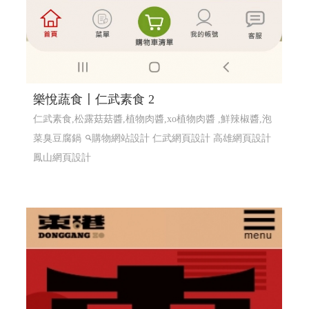
樂悅蔬食〡仁武素食 2
仁武素食,松露菇菇醬,植物肉醬,xo植物肉醬 ,鮮辣椒醬,泡
菜臭豆腐鍋
購物網站設計
仁武網頁設計 高雄網頁設計
鳳山網頁設計