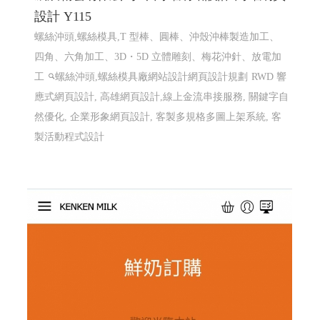
設計 Y115
螺絲沖頭,螺絲模具,T 型棒、圓棒、沖殼沖棒製造加工、
四角、六角加工、3D・5D 立體雕刻、梅花沖針、放電加
工
螺絲沖頭,螺絲模具廠網站設計網頁設計規劃
RWD 響
應式網頁設計, 高雄網頁設計,線上金流串接服務, 關鍵字自
然優化, 企業形象網頁設計, 客製多規格多圖上架系統, 客
製活動程式設計