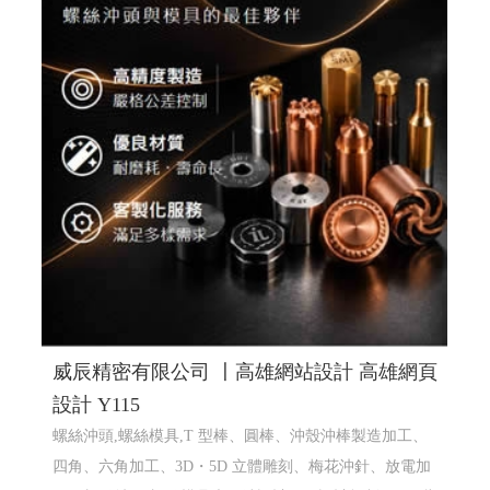
威辰精密有限公司 〡高雄網站設計 高雄網頁
設計 Y115
螺絲沖頭,螺絲模具,T 型棒、圓棒、沖殼沖棒製造加工、
四角、六角加工、3D・5D 立體雕刻、梅花沖針、放電加