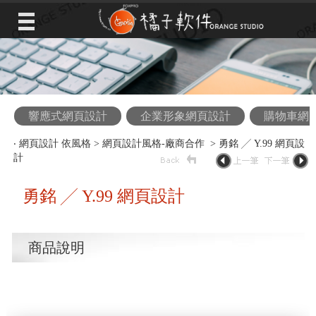
響應式網頁設計
企業形象網頁設計
購物車網
‧
網頁設計 依風格
>
網頁設計風格-廠商合作
> 勇銘 ╱ Y.99 網頁設
計
勇銘 ╱ Y.99 網頁設計
商品說明