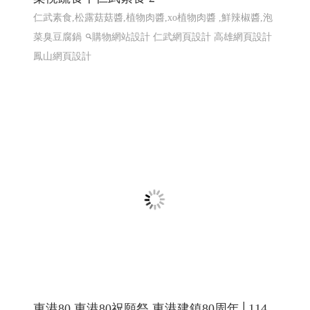
仁武素食,松露菇菇醬,植物肉醬,xo植物肉醬 ,鮮辣椒醬,泡
菜臭豆腐鍋
購物網站設計
仁武網頁設計 高雄網頁設計
鳳山網頁設計
東港80 東港80祝願祭 東港建鎮80周年│114