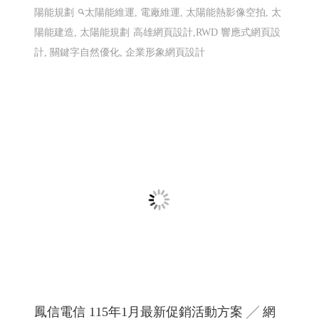
陽能規劃
太陽能維運, 電廠維運, 太陽能熱影像空拍, 太
陽能建造, 太陽能規劃
高雄網頁設計,RWD 響應式網頁設
計, 關鍵字自然優化, 企業形象網頁設計
鳳信電信 115年1月最新促銷活動方案 ╱ 網