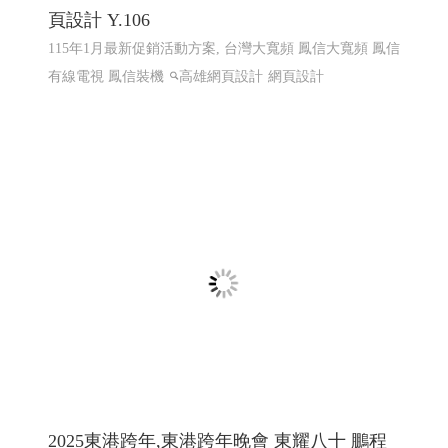
頁設計 Y.106
115年1月最新促銷活動方案, 台灣大寬頻 鳳信大寬頻 鳳信
有線電視 鳳信裝機
高雄網頁設計
網頁設計
2025東港跨年,東港跨年晚會 東耀八十 鵬程