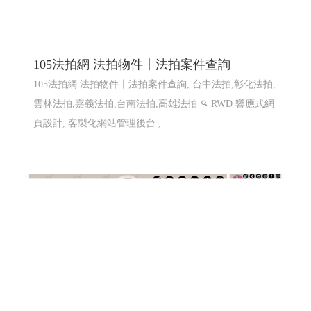
105法拍網 法拍物件〡法拍案件查詢
105法拍網 法拍物件〡法拍案件查詢, 台中法拍,彰化法拍,
雲林法拍,嘉義法拍,台南法拍,高雄法拍
RWD 響應式網
頁設計, 客製化網站管理後台 ,