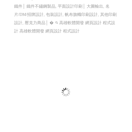
鐵件│ 鐵件不鏽鋼製品, 平面設計印刷│ 大圖輸出, 名
片/DM/招牌設計, 包裝設計, 帆布旗幟印刷設計, 其他印刷
設計, 壓克力商品│ �
高雄軟體開發 網頁設計 程式設
計
高雄軟體開發 網頁設計 程式設計