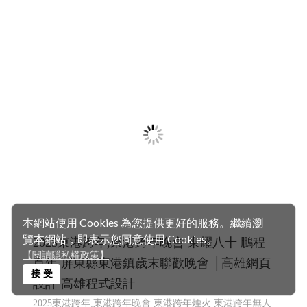
本網站使用 Cookies 為您提供更好的服務。繼續瀏
覽本網站，即表示您同意使用 Cookies。
2025東港跨年,東港跨年晚會 東耀八十 鵬程
【閱讀隱私權政策】
百年 屏東縣東港鎮歲末聯歡晚會 │高雄網頁
接 受
設計 高雄程式設計
2025東港跨年,東港跨年晚會 東港跨年煙火 東港跨年無人