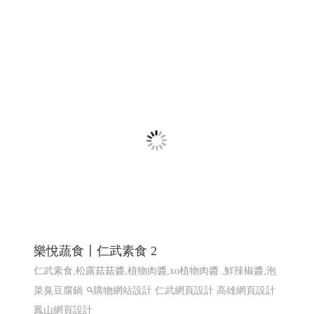
樂悅蔬食〡仁武素食 2
仁武素食,松露菇菇醬,植物肉醬,xo植物肉醬 ,鮮辣椒醬,泡
菜臭豆腐鍋
購物網站設計
仁武網頁設計 高雄網頁設計
鳳山網頁設計