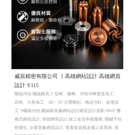
威辰精密有限公司 〡高雄網站設計 高雄網頁
設計 Y115
螺絲沖頭,螺絲模具,T 型棒、圓棒、沖殼沖棒製造加工、
四角、六角加工、3D・5D 立體雕刻、梅花沖針、放電加
工
螺絲沖頭,螺絲模具廠網站設計網頁設計規劃
RWD 響
應式網頁設計, 高雄網頁設計,線上金流串接服務, 關鍵字自
然優化, 企業形象網頁設計, 客製多規格多圖上架系統, 客