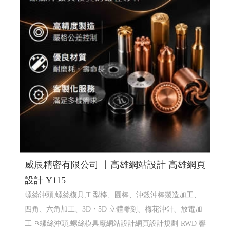
威辰精密有限公司 〡高雄網站設計 高雄網頁
設計 Y115
螺絲沖頭,螺絲模具,T 型棒、圓棒、沖殼沖棒製造加工、
四角、六角加工、3D・5D 立體雕刻、梅花沖針、放電加
工
螺絲沖頭,螺絲模具廠網站設計網頁設計規劃
RWD 響