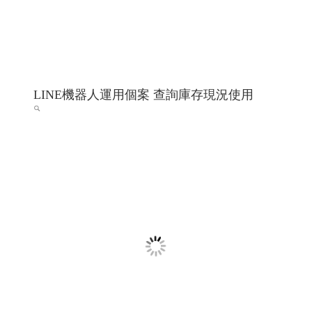
巨路廣告 高雄展場設計,高雄店面設計-巨路
廣告招牌形象設計_114高雄網頁設計 高雄程
式設計 高雄軟體開發
招牌設計│ 戶外招牌, 鐵殼字招牌, 千那潤造型招牌, 金屬
鐵件│ 鐵件不鏽鋼製品, 平面設計印刷│ 大圖輸出, 名
片/DM/招牌設計, 包裝設計, 帆布旗幟印刷設計, 其他印刷
設計, 壓克力商品│ �
高雄軟體開發 網頁設計 程式設
計
高雄軟體開發 網頁設計 程式設計