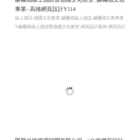
匯聚光能管理顧問有限公司 ╱台南網頁設計
程式設計 Y.112
太陽能維運, 電廠維運, 太陽能熱影像空拍, 太陽能建造, 太
陽能規劃
太陽能維運, 電廠維運, 太陽能熱影像空拍, 太
陽能建造, 太陽能規劃
高雄網頁設計,RWD 響應式網頁設
計, 關鍵字自然優化, 企業形象網頁設計