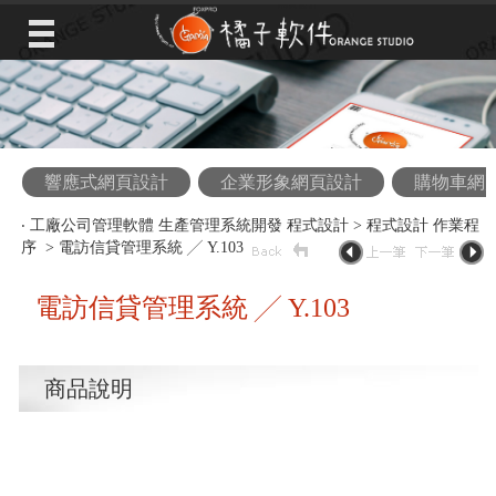
響應式網頁設計
企業形象網頁設計
購物車網
‧
工廠公司管理軟體 生產管理系統開發 程式設計
>
程式設計 作業程
序
> 電訪信貸管理系統 ╱ Y.103
電訪信貸管理系統 ╱ Y.103
商品說明