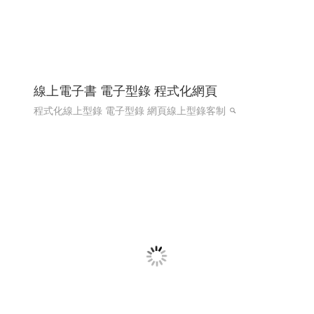
希法室內設計 希法建築工事與室內設計 高雄
室內設計 高雄室內設計推薦 ╱高雄網頁設計
程式設計 Y.112
希法室內設計 高雄室內設計 高雄室內設計推薦 高雄市內
設計專家
高雄網頁設計 高雄程式設計
RWD 響應式網頁
設計, 關鍵字自然優化, 企業形象網頁設計