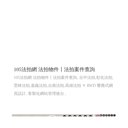
105法拍網 法拍物件〡法拍案件查詢
105法拍網 法拍物件〡法拍案件查詢, 台中法拍,彰化法拍,
雲林法拍,嘉義法拍,台南法拍,高雄法拍
RWD 響應式網
頁設計, 客製化網站管理後台 ,