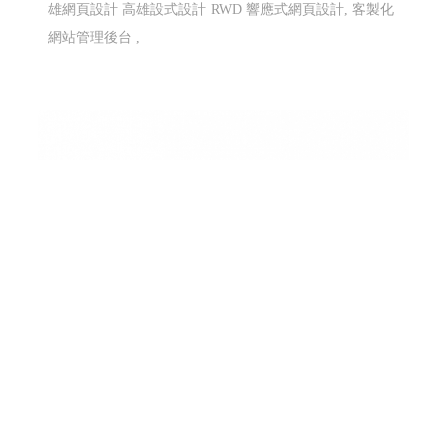
雄網頁設計 高雄設式設計
RWD 響應式網頁設計, 客製化
網站管理後台 ,