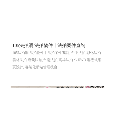
105法拍網 法拍物件〡法拍案件查詢
105法拍網 法拍物件〡法拍案件查詢, 台中法拍,彰化法拍,
雲林法拍,嘉義法拍,台南法拍,高雄法拍
RWD 響應式網
頁設計, 客製化網站管理後台 ,