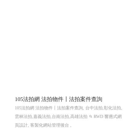
105法拍網 法拍物件〡法拍案件查詢
105法拍網 法拍物件〡法拍案件查詢, 台中法拍,彰化法拍,
雲林法拍,嘉義法拍,台南法拍,高雄法拍
RWD 響應式網
頁設計, 客製化網站管理後台 ,