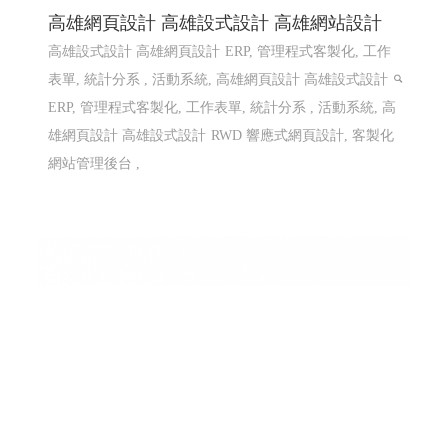
高雄網頁設計 高雄設式設計 高雄網站設計
高雄設式設計 高雄網頁設計
ERP, 管理程式客製化, 工作
表單, 統計分系 , 活動系統, 高雄網頁設計 高雄設式設計
ERP, 管理程式客製化, 工作表單, 統計分系 , 活動系統, 高
雄網頁設計 高雄設式設計
RWD 響應式網頁設計, 客製化
網站管理後台 ,