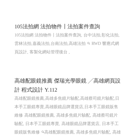
105法拍網 法拍物件〡法拍案件查詢
105法拍網 法拍物件〡法拍案件查詢, 台中法拍,彰化法拍,
雲林法拍,嘉義法拍,台南法拍,高雄法拍
RWD 響應式網
頁設計, 客製化網站管理後台 ,