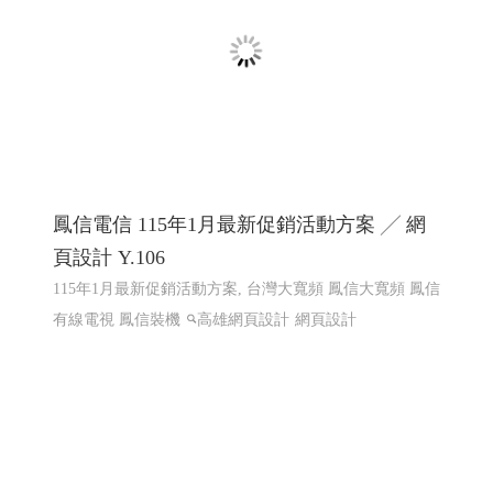
陽能建造, 太陽能規劃
高雄網頁設計,RWD 響應式網頁設
計, 關鍵字自然優化, 企業形象網頁設計
鳳信電信 115年1月最新促銷活動方案 ╱ 網
頁設計 Y.106