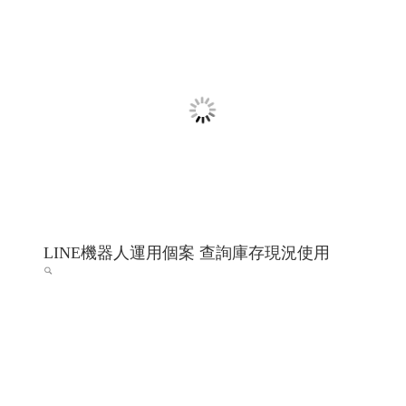
程式設計 Y.112
希法室內設計 高雄室內設計 高雄室內設計推薦 高雄市內
設計專家
高雄網頁設計 高雄程式設計
RWD 響應式網頁
設計, 關鍵字自然優化, 企業形象網頁設計