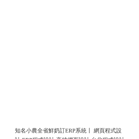
四角、六角加工、3D・5D 立體雕刻、梅花沖針、放電加
工
螺絲沖頭,螺絲模具廠網站設計網頁設計規劃
RWD 響
應式網頁設計, 高雄網頁設計,線上金流串接服務, 關鍵字自
然優化, 企業形象網頁設計, 客製多規格多圖上架系統, 客
製活動程式設計