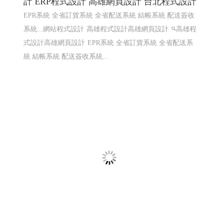
知名小農全省鮮奶訂ERP系統〡 網頁程式設