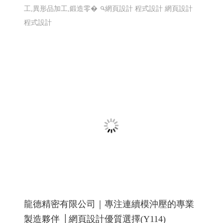
仕禮企業有限公司 Shili Co., Ltd│網頁設計優
質選擇(Y114)
機車零件製造,機車避震器零件製造,前叉零件,cnc機械加
工,汽機車零件加工, CNC 客製品加工, 鍛造零件,汽車零件
鍛造,機車零件鍛造,高雄鍛造公司,汽機車零件鍛造,CNC 加
工,異形品加工,鍛造零�
網頁設計 程式設計
網頁設計
程式設計