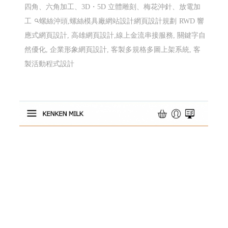
威辰精密有限公司 〡高雄網站設計 高雄網頁
設計 Y115
螺絲沖頭,螺絲模具,T 型棒、圓棒、沖殼沖棒製造加工、