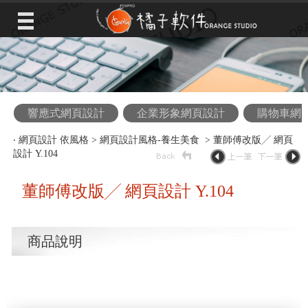
響應式網頁設計
企業形象網頁設計
購物車網
‧
網頁設計 依風格
>
網頁設計風格-養生美食
> 董師傅改版╱ 網頁
設計 Y.104
董師傅改版╱ 網頁設計 Y.104
商品說明