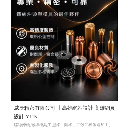
蔡司鏡片驗配, 日本手工眼鏡專賣, 高雄眼鏡品牌選貨店,
日本手工眼鏡販售維修
RWD 響應式網頁設計, 高雄網頁設
計,線上金流串接服務, 關鍵字自然優化, 企業形象網頁設
計, 客製多規格多圖上架系統, 客製活動程式設計