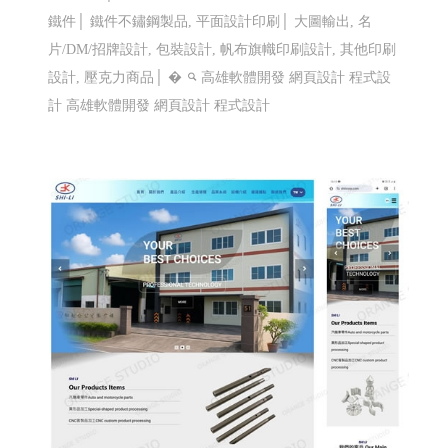
鐵件│ 鐵件不鏽鋼製品, 平面設計印刷│ 大圖輸出, 名
片/DM/招牌設計, 包裝設計, 帆布旗幟印刷設計, 其他印刷
設計, 壓克力商品│ �
高雄軟體開發 網頁設計 程式設
計
高雄軟體開發 網頁設計 程式設計