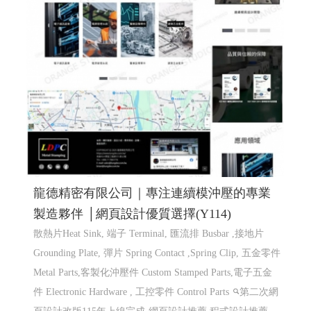
龍德精密有限公司｜專注連續模沖壓的專業
製造夥伴 │網頁設計優質選擇(Y114)
散熱片Heat Sink, 端子 Terminal, 匯流排 Busbar ,接地片
Grounding Plate, 彈片 Spring Contact ,Spring Clip, 五金零件
Metal Parts,客製化沖壓件 Custom Stamped Parts,電子五金
件 Electronic Hardware , 工控零件 Control Parts
第二次網