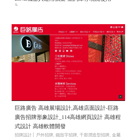
巨路廣告 高雄展場設計,高雄店面設計-巨路
廣告招牌形象設計_114高雄網頁設計 高雄程
式設計 高雄軟體開發
招牌設計│ 戶外招牌, 鐵殼字招牌, 千那潤造型招牌, 金屬