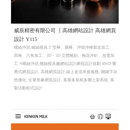
威辰精密有限公司 〡高雄網站設計 高雄網頁
設計 Y115
螺絲沖頭,螺絲模具,T 型棒、圓棒、沖殼沖棒製造加工、
四角、六角加工、3D・5D 立體雕刻、梅花沖針、放電加
工
螺絲沖頭,螺絲模具廠網站設計網頁設計規劃
RWD 響
應式網頁設計, 高雄網頁設計,線上金流串接服務, 關鍵字自
然優化, 企業形象網頁設計, 客製多規格多圖上架系統, 客
製活動程式設計