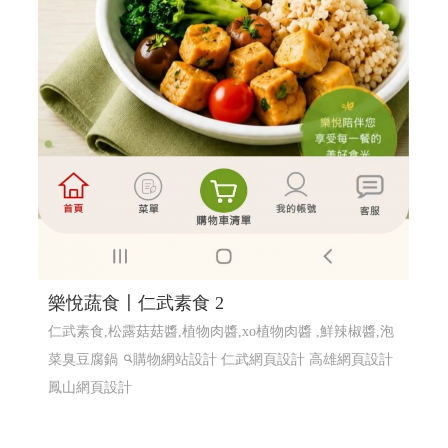
樂悅蔬食〡仁武素食 2
仁武素食,松露菇菇醬,植物肉醬,xo植物肉醬 ,鮮辣椒醬,泡
菜臭豆腐鍋
購物網站設計
仁武網頁設計 高雄網頁設計
鳳山網頁設計