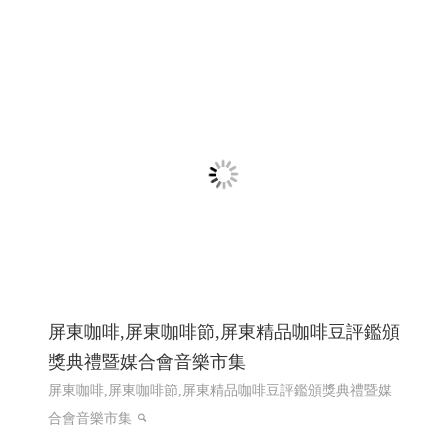
製造夥伴 │網頁設計優質選擇(Y114)
散熱片Heat Sink, 端子 Terminal, 匯流排 Busbar ,接地片
Grounding Plate, 彈片 Spring Contact ,Spring Clip, 五金零件
Metal Parts,客製化沖壓件 Custom Stamped Parts,電子五金
件 Electronic Hardware , 工控零件 Control Parts
第二次網
頁設計改版115年上線完成
網頁設計推薦,程式設計推薦