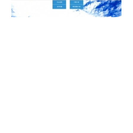
樂悅蔬食〡仁武素食 2
仁武素食,松露菇菇醬,植物肉醬,xo植物肉醬 ,鮮辣椒醬,泡
菜臭豆腐鍋
購物網站設計
仁武網頁設計 高雄網頁設計
鳳山網頁設計