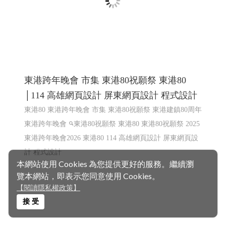
本網站使用 Cookies 為您提供更好的服務。繼續瀏
覽本網站，即表示您同意使用 Cookies。
東港跨年晚會 市集 東港80祝願祭 東港80
【閱讀隱私權政策】
│114 高雄網頁設計 屏東網頁設計 程式設計
接 受
東港80 東港跨年晚會 市集 東港80祝願祭 東港建鎮80周年
東港跨年晚會
東港80祝願祭 東港80
東港80祝願祭 2025