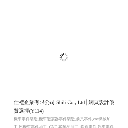
廣告招牌形象設計_114高雄網頁設計 高雄程
式設計 高雄軟體開發
招牌設計│ 戶外招牌, 鐵殼字招牌, 千那潤造型招牌, 金屬
鐵件│ 鐵件不鏽鋼製品, 平面設計印刷│ 大圖輸出, 名
片/DM/招牌設計, 包裝設計, 帆布旗幟印刷設計, 其他印刷
設計, 壓克力商品│ �
高雄軟體開發 網頁設計 程式設
計
高雄軟體開發 網頁設計 程式設計