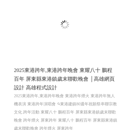
頁設計 Y.106
115年1月最新促銷活動方案, 台灣大寬頻 鳳信大寬頻 鳳信
有線電視 鳳信裝機
高雄網頁設計
網頁設計
2025東港跨年,東港跨年晚會 東耀八十 鵬程