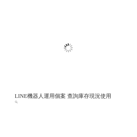
室內設計 高雄室內設計推薦 ╱高雄網頁設計
程式設計 Y.112
希法室內設計 高雄室內設計 高雄室內設計推薦 高雄市內
設計專家
高雄網頁設計 高雄程式設計
RWD 響應式網頁
設計, 關鍵字自然優化, 企業形象網頁設計