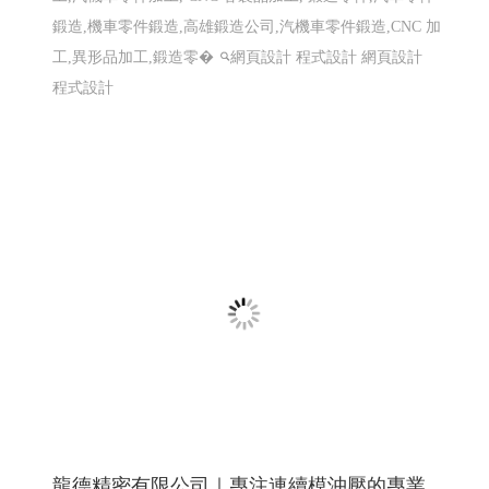
仕禮企業有限公司 Shili Co., Ltd│網頁設計優
質選擇(Y114)
機車零件製造,機車避震器零件製造,前叉零件,cnc機械加
工,汽機車零件加工, CNC 客製品加工, 鍛造零件,汽車零件
鍛造,機車零件鍛造,高雄鍛造公司,汽機車零件鍛造,CNC 加
工,異形品加工,鍛造零�
網頁設計 程式設計
網頁設計
程式設計