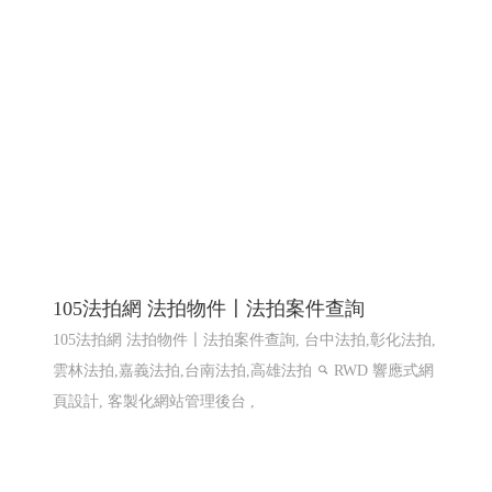
105法拍網 法拍物件〡法拍案件查詢
105法拍網 法拍物件〡法拍案件查詢, 台中法拍,彰化法拍,
雲林法拍,嘉義法拍,台南法拍,高雄法拍
RWD 響應式網
頁設計, 客製化網站管理後台 ,