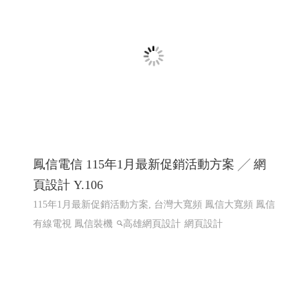
陽能規劃
太陽能維運, 電廠維運, 太陽能熱影像空拍, 太
陽能建造, 太陽能規劃
高雄網頁設計,RWD 響應式網頁設
計, 關鍵字自然優化, 企業形象網頁設計
鳳信電信 115年1月最新促銷活動方案 ╱ 網