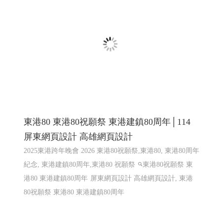
仁武素食,松露菇菇醬,植物肉醬,xo植物肉醬 ,鮮辣椒醬,泡
菜臭豆腐鍋
購物網站設計
仁武網頁設計 高雄網頁設計
鳳山網頁設計
東港80 東港80祝願祭 東港建鎮80周年│114