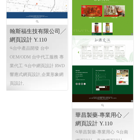
翰斯福生技有限公司╱
網頁設計 Y.110
台中產品開發 台中
OEM/ODM 台中代工服務 專
業代工
台中網頁設計
RWD
響應式網頁設計,企業形象網
頁設計,
華昌製藥‧專業用心 ╱
網頁設計 Y.110
華昌製藥‧專業用心
台南