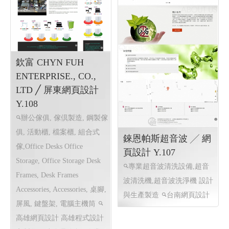
欽富 CHYN FUH
ENTERPRISE., CO.,
LTD ╱ 屏東網頁設計
Y.108
辦公傢俱, 傢倶製造, 鋼製傢
俱, 活動櫃, 檔案櫃, 組合式
錸恩帕斯超音波 ╱ 網
傢,Office Desks Office
頁設計 Y.107
Storage, Office Storage Desk
專業超音波清洗設備,超音
Frames, Desk Frames
波清洗機,超音波洗淨機 設計
Accessories, Accessories, 桌腳,
與生產製造
台南網頁設計
屏風, 鍵盤架, 電腦主機筒
高雄網頁設計 高雄程式設計