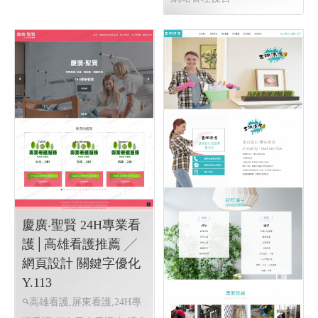
慶廣‧聖賢 24H專業看
護│高雄看護推薦 ╱
網頁設計 關鍵字優化
Y.113
高雄看護,屏東看護,24H專