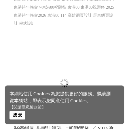
鳳信電信 115年1月最新促銷活動方案 ╱ 網
頁設計 Y.106
115年1月最新促銷活動方案, 台灣大寬頻 鳳信大寬頻 鳳信
有線電視 鳳信裝機
高雄網頁設計
網頁設計
本網站使用 Cookies 為您提供更好的服務。繼續瀏
覽本網站，即表示您同意使用 Cookies。
【閱讀隱私權政策】
接 受