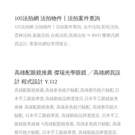
105法拍網 法拍物件〡法拍案件查詢
105法拍網 法拍物件〡法拍案件查詢, 台中法拍,彰化法拍,
雲林法拍,嘉義法拍,台南法拍,高雄法拍
RWD 響應式網
頁設計, 客製化網站管理後台 ,