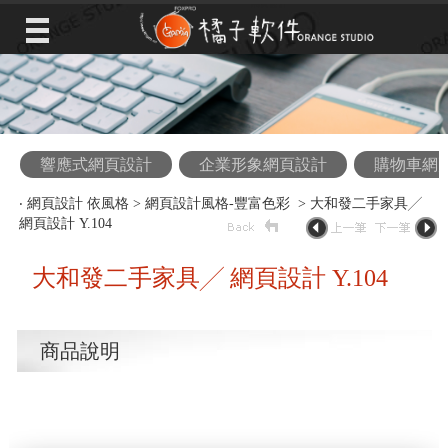
響應式網頁設計
企業形象網頁設計
購物車網
‧
網頁設計 依風格
>
網頁設計風格-豐富色彩
> 大和發二手家具╱
網頁設計 Y.104
大和發二手家具╱ 網頁設計 Y.104
商品說明