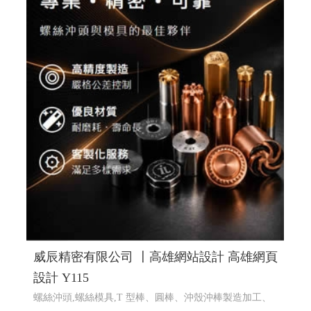
蔡司鏡片驗配, 日本手工眼鏡專賣, 高雄眼鏡品牌選貨店,
日本手工眼鏡販售維修
RWD 響應式網頁設計, 高雄網頁設
計,線上金流串接服務, 關鍵字自然優化, 企業形象網頁設
計, 客製多規格多圖上架系統, 客製活動程式設計