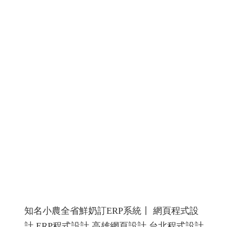
四角、六角加工、3D・5D 立體雕刻、梅花沖針、放電加
工
螺絲沖頭,螺絲模具廠網站設計網頁設計規劃
RWD 響
應式網頁設計, 高雄網頁設計,線上金流串接服務, 關鍵字自
然優化, 企業形象網頁設計, 客製多規格多圖上架系統, 客
製活動程式設計