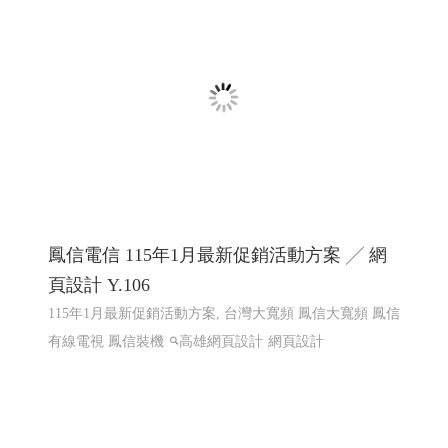
陽能規劃
太陽能維運, 電廠維運, 太陽能熱影像空拍, 太
陽能建造, 太陽能規劃
高雄網頁設計,RWD 響應式網頁設
計, 關鍵字自然優化, 企業形象網頁設計
鳳信電信 115年1月最新促銷活動方案 ╱ 網