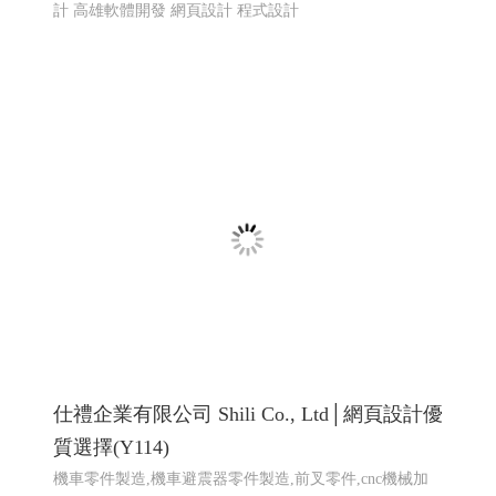
廣告招牌形象設計_114高雄網頁設計 高雄程
式設計 高雄軟體開發
招牌設計│ 戶外招牌, 鐵殼字招牌, 千那潤造型招牌, 金屬
鐵件│ 鐵件不鏽鋼製品, 平面設計印刷│ 大圖輸出, 名
片/DM/招牌設計, 包裝設計, 帆布旗幟印刷設計, 其他印刷
設計, 壓克力商品│ �
高雄軟體開發 網頁設計 程式設
計
高雄軟體開發 網頁設計 程式設計