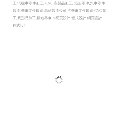
仕禮企業有限公司 Shili Co., Ltd│網頁設計優
質選擇(Y114)
機車零件製造,機車避震器零件製造,前叉零件,cnc機械加
工,汽機車零件加工, CNC 客製品加工, 鍛造零件,汽車零件
鍛造,機車零件鍛造,高雄鍛造公司,汽機車零件鍛造,CNC 加
工,異形品加工,鍛造零�
網頁設計 程式設計
網頁設計
程式設計