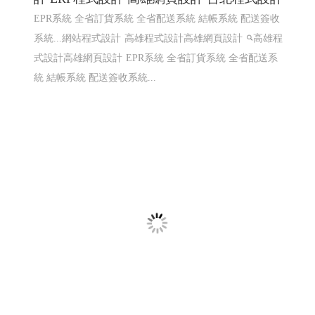
知名小農全省鮮奶訂ERP系統〡 網頁程式設