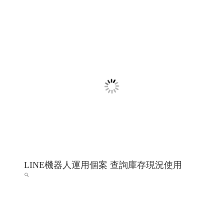
希法室內設計 希法建築工事與室內設計 高雄
室內設計 高雄室內設計推薦 ╱高雄網頁設計
程式設計 Y.112
希法室內設計 高雄室內設計 高雄室內設計推薦 高雄市內
設計專家
高雄網頁設計 高雄程式設計
RWD 響應式網頁
設計, 關鍵字自然優化, 企業形象網頁設計