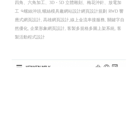
威辰精密有限公司 〡高雄網站設計 高雄網頁
設計 Y115
螺絲沖頭,螺絲模具,T 型棒、圓棒、沖殼沖棒製造加工、