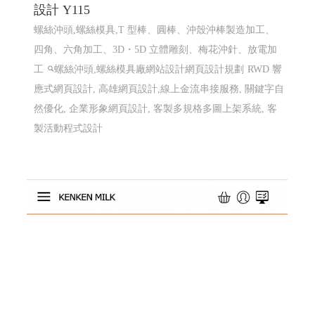
設計 Y115
螺絲沖頭,螺絲模具,T 型棒、圓棒、沖殼沖棒製造加工、
四角、六角加工、3D・5D 立體雕刻、梅花沖針、放電加
工
螺絲沖頭,螺絲模具廠網站設計網頁設計規劃
RWD 響
應式網頁設計, 高雄網頁設計,線上金流串接服務, 關鍵字自
然優化, 企業形象網頁設計, 客製多規格多圖上架系統, 客
製活動程式設計