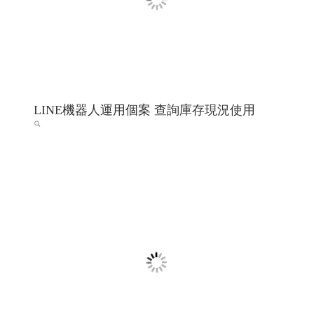
巨路廣告 高雄展場設計,高雄店面設計-巨路
廣告招牌形象設計_114高雄網頁設計 高雄程
式設計 高雄軟體開發
招牌設計│ 戶外招牌, 鐵殼字招牌, 千那潤造型招牌, 金屬
鐵件│ 鐵件不鏽鋼製品, 平面設計印刷│ 大圖輸出, 名
片/DM/招牌設計, 包裝設計, 帆布旗幟印刷設計, 其他印刷
設計, 壓克力商品│ �
高雄軟體開發 網頁設計 程式設