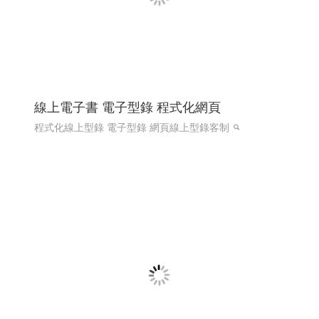
希法室內設計 希法建築工事與室內設計 高雄
室內設計 高雄室內設計推薦 ╱高雄網頁設計
程式設計 Y.112
希法室內設計 高雄室內設計 高雄室內設計推薦 高雄市內
設計專家
高雄網頁設計 高雄程式設計
RWD 響應式網頁
設計, 關鍵字自然優化, 企業形象網頁設計