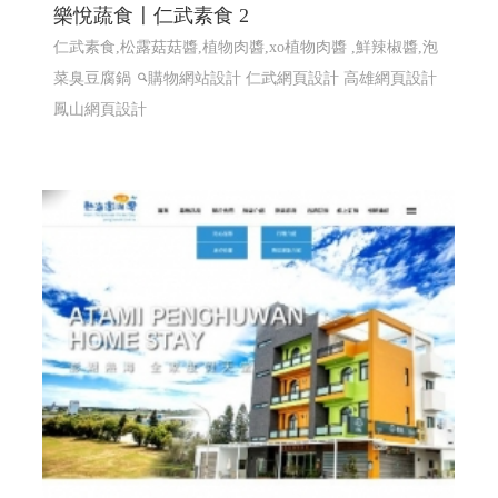
樂悅蔬食〡仁武素食 2
仁武素食,松露菇菇醬,植物肉醬,xo植物肉醬 ,鮮辣椒醬,泡
菜臭豆腐鍋
購物網站設計
仁武網頁設計 高雄網頁設計
鳳山網頁設計