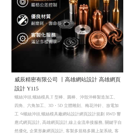
威辰精密有限公司 〡高雄網站設計 高雄網頁
設計 Y115
螺絲沖頭,螺絲模具,T 型棒、圓棒、沖殼沖棒製造加工、
四角、六角加工、3D・5D 立體雕刻、梅花沖針、放電加
工
螺絲沖頭,螺絲模具廠網站設計網頁設計規劃
RWD 響
應式網頁設計, 高雄網頁設計,線上金流串接服務, 關鍵字自
然優化, 企業形象網頁設計, 客製多規格多圖上架系統, 客