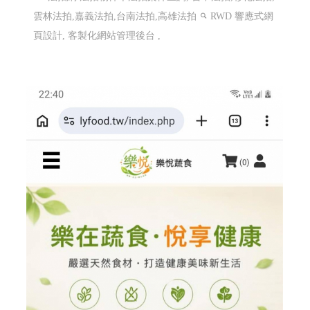
雲林法拍,嘉義法拍,台南法拍,高雄法拍
RWD 響應式網
頁設計, 客製化網站管理後台 ,