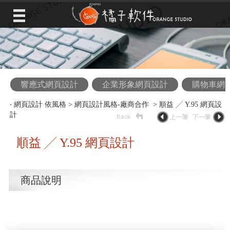
響應式網頁設計
企業形象網頁設計
購物車網
‧
網頁設計 依風格
>
網頁設計風格-廠商合作
> 順益 ╱ Y.95 網頁設
計
順益 ╱ Y.95 網頁設計
商品說明