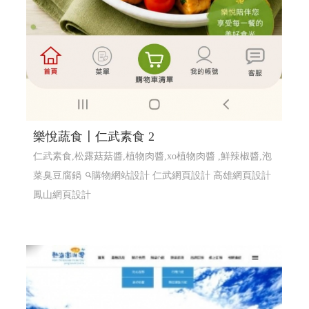
樂悅蔬食〡仁武素食 2
仁武素食,松露菇菇醬,植物肉醬,xo植物肉醬 ,鮮辣椒醬,泡
菜臭豆腐鍋
購物網站設計
仁武網頁設計 高雄網頁設計
鳳山網頁設計