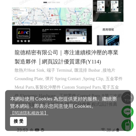
龍德精密有限公司｜專注連續模沖壓的專業
製造夥伴 │網頁設計優質選擇(Y114)
散熱片Heat Sink, 端子 Terminal, 匯流排 Busbar ,接地片
Grounding Plate, 彈片 Spring Contact ,Spring Clip, 五金零件
Metal Parts,客製化沖壓件 Custom Stamped Parts,電子五金
件 Electronic Hardware , 工控零件 Control Parts
第二次網
本網站使用 Cookies 為您提供更好的服務。繼續瀏
頁設計改版115年上線完成
網頁設計推薦,程式設計推薦
覽本網站，即表示您同意使用 Cookies。
【閱讀隱私權政策】
接 受