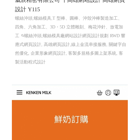
威辰精密有限公司 〡高雄網站設計 高雄網頁
設計 Y115
螺絲沖頭,螺絲模具,T 型棒、圓棒、沖殼沖棒製造加工、
四角、六角加工、3D・5D 立體雕刻、梅花沖針、放電加
工
螺絲沖頭,螺絲模具廠網站設計網頁設計規劃
RWD 響
應式網頁設計, 高雄網頁設計,線上金流串接服務, 關鍵字自
然優化, 企業形象網頁設計, 客製多規格多圖上架系統, 客
製活動程式設計