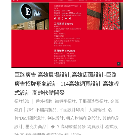
巨路廣告 高雄展場設計,高雄店面設計-巨路
廣告招牌形象設計_114高雄網頁設計 高雄程
式設計 高雄軟體開發
招牌設計│ 戶外招牌, 鐵殼字招牌, 千那潤造型招牌, 金屬
鐵件│ 鐵件不鏽鋼製品, 平面設計印刷│ 大圖輸出, 名
片/DM/招牌設計, 包裝設計, 帆布旗幟印刷設計, 其他印刷
設計, 壓克力商品│ �
高雄軟體開發 網頁設計 程式設