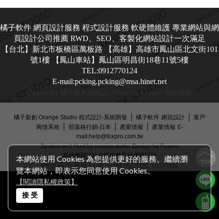
橘子軟件 網頁設計服務 程式設計服務 軟硬體維護 專業網站與網
頁設計公司推薦 RWD、SEO、客製化網站設計一次滿足
【台北】新北市板橋區萬板路 【高雄】高雄市鳳山區北文街101
號1樓 【鳳山車站】鳳山區明昌街18巷11號5樓
TEL:0912770124
E-mail:pcking.pcking@msa.hinet.net
Design by 橘子新創
網頁設計
Host by Foxpro 系統開發
│
│
橘子新創 Orange Studio 程式設計‧系統開發
橘子軟件
網頁設計
客戶
│
│
│
商情系統
部落格行銷‧日本
產業情報
產業情報
E-
mail:help@foxpro.com.tw
System and Host by orangestudio
Design by Foxpro
高雄網頁設計公司推薦
高雄網頁設計
本網站使用 Cookies 為您提供更好的服務。繼續瀏
網頁最後更新日期：
08/06/2026 16:00:06
覽本網站，即表示您同意使用 Cookies。
【閱讀隱私權政策】
接 受