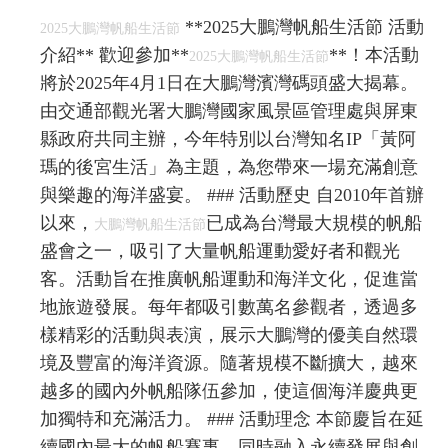
**2025大鵬灣帆船生活節 活動
2025大鵬灣帆船生活節
介紹** 歡迎參加**
**！本活動
2025大鵬灣帆船生活節
將於2025年4月1日在大鵬灣濱灣碼頭盛大揭幕。
由交通部觀光署大鵬灣國家風景區管理處與屏東
縣政府共同主辦，今年特別以台灣知名IP「黃阿
瑪的後宮生活」為主題，為您帶來一場充滿創意
與樂趣的海洋盛宴。 ### 活動歷史 自2010年首辦
以來，
已成為台灣最大規模的帆船
大鵬灣帆船生活節
盛會之一，吸引了大量帆船運動愛好者和觀光
客。活動旨在推廣帆船運動和海洋文化，促進當
地旅遊發展。每年都吸引數萬名參觀者，透過多
樣精彩的活動與表演，展示大鵬灣的優美自然環
境及豐富的海洋資源。隨著規模不斷擴大，越來
越多的國內外帆船隊伍參加，使這個海洋慶典更
加獨特和充滿活力。 ### 活動理念 本節慶旨在延
續國內最大的帆船賽事，同時融入永續發展與創