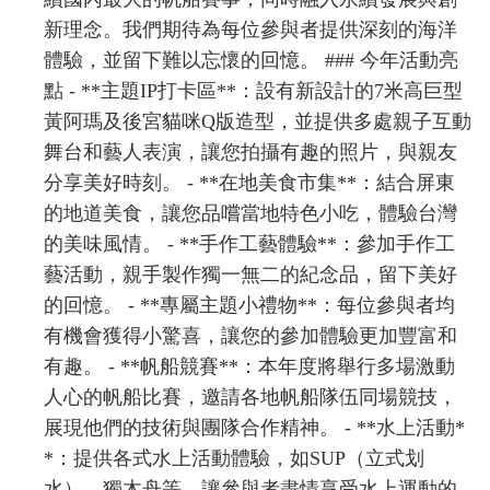
新理念。我們期待為每位參與者提供深刻的海洋
體驗，並留下難以忘懷的回憶。 ### 今年活動亮
點 - **主題IP打卡區**：設有新設計的7米高巨型
黃阿瑪及後宮貓咪Q版造型，並提供多處親子互動
舞台和藝人表演，讓您拍攝有趣的照片，與親友
分享美好時刻。 - **在地美食市集**：結合屏東
的地道美食，讓您品嚐當地特色小吃，體驗台灣
的美味風情。 - **手作工藝體驗**：參加手作工
藝活動，親手製作獨一無二的紀念品，留下美好
的回憶。 - **專屬主題小禮物**：每位參與者均
有機會獲得小驚喜，讓您的參加體驗更加豐富和
有趣。 - **帆船競賽**：本年度將舉行多場激動
人心的帆船比賽，邀請各地帆船隊伍同場競技，
展現他們的技術與團隊合作精神。 - **水上活動*
*：提供各式水上活動體驗，如SUP（立式划
水）、獨木舟等，讓參與者盡情享受水上運動的