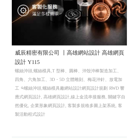
威辰精密有限公司 〡高雄網站設計 高雄網頁
設計 Y115
螺絲沖頭,螺絲模具,T 型棒、圓棒、沖殼沖棒製造加工、
四角、六角加工、3D・5D 立體雕刻、梅花沖針、放電加
工
螺絲沖頭,螺絲模具廠網站設計網頁設計規劃
RWD 響
應式網頁設計, 高雄網頁設計,線上金流串接服務, 關鍵字自
然優化, 企業形象網頁設計, 客製多規格多圖上架系統, 客
製活動程式設計