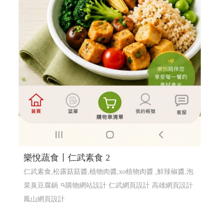
樂悅蔬食〡仁武素食 2
仁武素食,松露菇菇醬,植物肉醬,xo植物肉醬 ,鮮辣椒醬,泡
菜臭豆腐鍋
購物網站設計
仁武網頁設計 高雄網頁設計
鳳山網頁設計