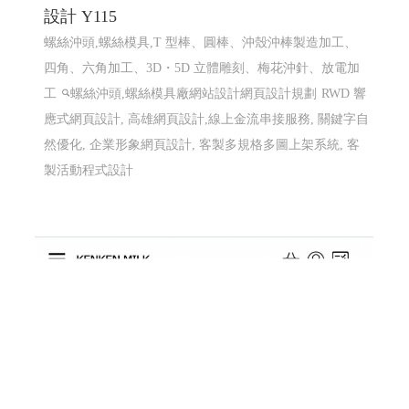
設計 Y115
螺絲沖頭,螺絲模具,T 型棒、圓棒、沖殼沖棒製造加工、
四角、六角加工、3D・5D 立體雕刻、梅花沖針、放電加
工
螺絲沖頭,螺絲模具廠網站設計網頁設計規劃
RWD 響
應式網頁設計, 高雄網頁設計,線上金流串接服務, 關鍵字自
然優化, 企業形象網頁設計, 客製多規格多圖上架系統, 客
製活動程式設計