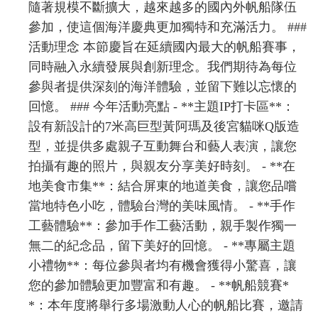
隨著規模不斷擴大，越來越多的國內外帆船隊伍
參加，使這個海洋慶典更加獨特和充滿活力。 ###
活動理念 本節慶旨在延續國內最大的帆船賽事，
同時融入永續發展與創新理念。我們期待為每位
參與者提供深刻的海洋體驗，並留下難以忘懷的
回憶。 ### 今年活動亮點 - **主題IP打卡區**：
設有新設計的7米高巨型黃阿瑪及後宮貓咪Q版造
型，並提供多處親子互動舞台和藝人表演，讓您
拍攝有趣的照片，與親友分享美好時刻。 - **在
地美食市集**：結合屏東的地道美食，讓您品嚐
當地特色小吃，體驗台灣的美味風情。 - **手作
工藝體驗**：參加手作工藝活動，親手製作獨一
無二的紀念品，留下美好的回憶。 - **專屬主題
小禮物**：每位參與者均有機會獲得小驚喜，讓
您的參加體驗更加豐富和有趣。 - **帆船競賽*
*：本年度將舉行多場激動人心的帆船比賽，邀請