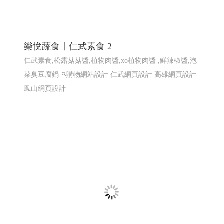
樂悅蔬食〡仁武素食 2
仁武素食,松露菇菇醬,植物肉醬,xo植物肉醬 ,鮮辣椒醬,泡
菜臭豆腐鍋
購物網站設計
仁武網頁設計 高雄網頁設計
鳳山網頁設計