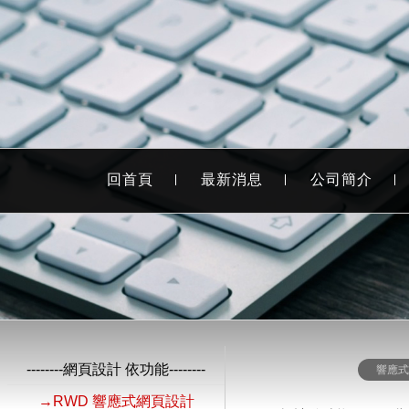
回首頁
最新消息
公司簡介
--------網頁設計 依功能--------
響應
→RWD 響應式網頁設計