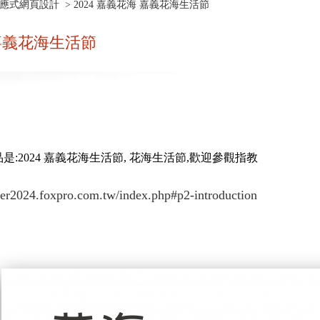
響應式網頁設計
> 2024 嘉義花海 嘉義花海生活節
 嘉義花海生活節
:2024 嘉義花海生活節, 花海生活節,歡迎參觀指教
ower2024.foxpro.com.tw/index.php#p2-introduction