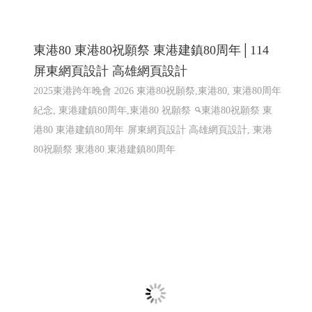
樂悅蔬食〡仁武素食 2
仁武素食,松露菇菇醬,植物肉醬,xo植物肉醬 ,鮮辣椒醬,泡
菜臭豆腐鍋
購物網站設計
仁武網頁設計 高雄網頁設計
鳳山網頁設計