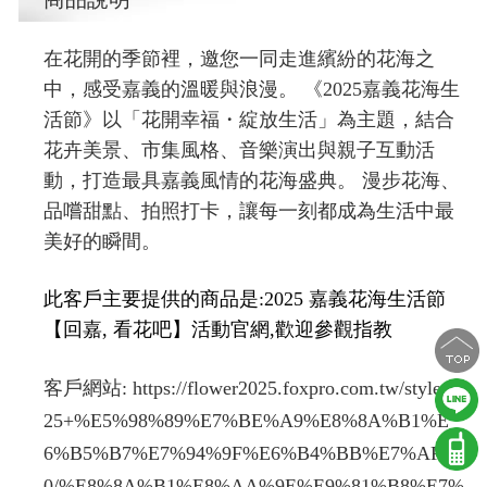
在花開的季節裡，邀您一同走進繽紛的花海之
中，感受嘉義的溫暖與浪漫。 《2025嘉義花海生
活節》以「花開幸福・綻放生活」為主題，結合
花卉美景、市集風格、音樂演出與親子互動活
動，打造最具嘉義風情的花海盛典。 漫步花海、
品嚐甜點、拍照打卡，讓每一刻都成為生活中最
美好的瞬間。
此客戶主要提供的商品是:2025 嘉義花海生活節
【回嘉, 看花吧】活動官網,歡迎參觀指教
客戶網站:
https://flower2025.foxpro.com.tw/style/20
25+%E5%98%89%E7%BE%A9%E8%8A%B1%E
6%B5%B7%E7%94%9F%E6%B4%BB%E7%AF%8
0/%E8%8A%B1%E8%AA%9E%E9%81%B8%E7%