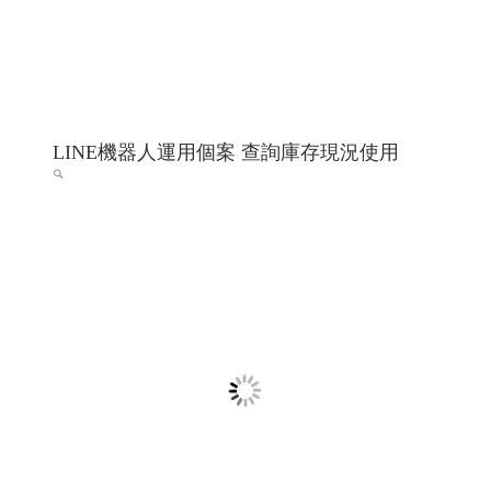
希法室內設計 希法建築工事與室內設計 高雄
室內設計 高雄室內設計推薦 ╱高雄網頁設計
程式設計 Y.112
希法室內設計 高雄室內設計 高雄室內設計推薦 高雄市內
設計專家
高雄網頁設計 高雄程式設計
RWD 響應式網頁
設計, 關鍵字自然優化, 企業形象網頁設計