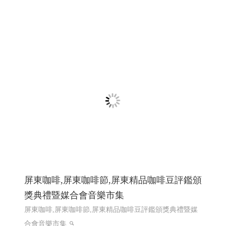
龍德精密有限公司｜專注連續模沖壓的專業
製造夥伴 │網頁設計優質選擇(Y114)
散熱片Heat Sink, 端子 Terminal, 匯流排 Busbar ,接地片
Grounding Plate, 彈片 Spring Contact ,Spring Clip, 五金零件
Metal Parts,客製化沖壓件 Custom Stamped Parts,電子五金
件 Electronic Hardware , 工控零件 Control Parts
第二次網