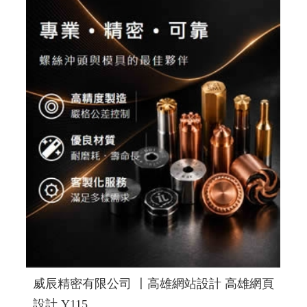
眼鏡販售維修
高雄配眼鏡推薦, 高雄多焦鏡片驗配, 高雄
蔡司鏡片驗配, 日本手工眼鏡專賣, 高雄眼鏡品牌選貨店,
日本手工眼鏡販售維修
RWD 響應式網頁設計, 高雄網頁設
計,線上金流串接服務, 關鍵字自然優化, 企業形象網頁設
計, 客製多規格多圖上架系統, 客製活動程式設計