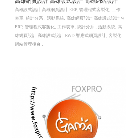
高雄網頁設計 高雄設式設計 高雄網站設計
高雄設式設計 高雄網頁設計
ERP, 管理程式客製化, 工作
表單, 統計分系 , 活動系統, 高雄網頁設計 高雄設式設計
ERP, 管理程式客製化, 工作表單, 統計分系 , 活動系統, 高
雄網頁設計 高雄設式設計
RWD 響應式網頁設計, 客製化
網站管理後台 ,