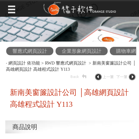
響應式網頁設計
企業形象網頁設計
購物車網
‧
網頁設計 依功能
>
RWD 響應式網頁設計
> 新南美窗簾設計公司 │
高雄網頁設計 高雄程式設計 Y113
新南美窗簾設計公司 │高雄網頁設計
高雄程式設計 Y113
商品說明