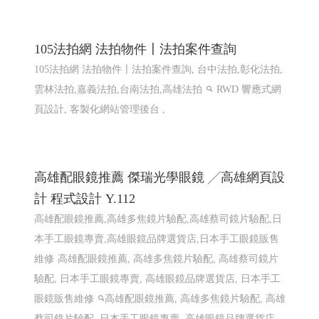
105法拍網 法拍物件〡法拍案件查詢
105法拍網 法拍物件〡法拍案件查詢, 台中法拍,彰化法拍,
雲林法拍,嘉義法拍,台南法拍,高雄法拍
RWD 響應式網
頁設計, 客製化網站管理後台 ,