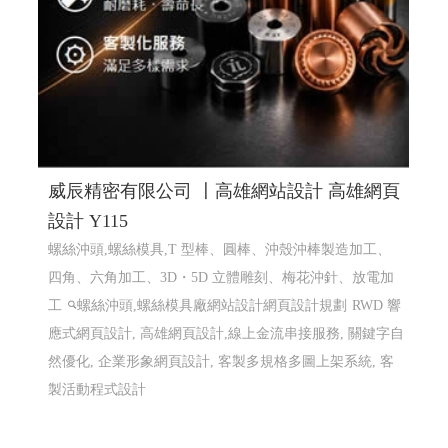
威辰精密有限公司 〡高雄網站設計 高雄網頁
設計 Y115
螺絲沖頭,螺絲模具,T 型棒、圓棒、沖殼沖棒製造加工、
四角、六角加工、3D・5D 立體雕刻、梅花沖針、放電加
工
螺絲沖頭,螺絲模具廠網站設計網頁設計規劃
RWD 響
應式網頁設計, 高雄網頁設計,線上金流串接服務, 關鍵字自
然優化, 企業形象網頁設計, 客製多規格多圖上架系統, 客
製活動程式設計