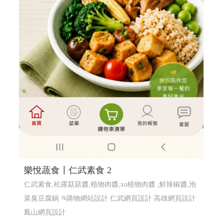
樂悅蔬食〡仁武素食 2
仁武素食,松露菇菇醬,植物肉醬,xo植物肉醬 ,鮮辣椒醬,泡
菜臭豆腐鍋
購物網站設計
仁武網頁設計 高雄網頁設計
鳳山網頁設計