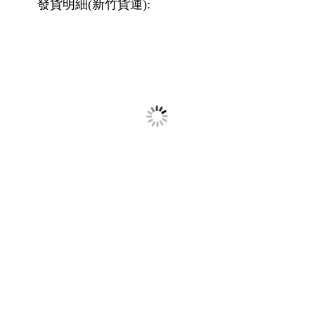
發貨明細(新竹貨運):
橘子軟件 網頁設計服務 程式設計服務 軟硬體維護 專業網站與網
頁設計公司推薦 RWD、SEO、客製化網站設計一次滿足
【台北】新北市板橋區萬板路 【高雄】高雄市鳳山區北文街101
號1樓 【鳳山車站】鳳山區明昌街18巷11號5樓
TEL:0912770124
E-mail:pcking.pcking@msa.hinet.net
Design by 橘子新創
網頁設計
Host by Foxpro 系統開發
│
│
橘子新創 Orange Studio 程式設計‧系統開發
橘子軟件
網頁設計
客戶
│
│
│
商情系統
部落格行銷‧日本
產業情報
產業情報
E-