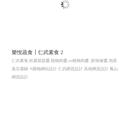
樂悅蔬食〡仁武素食 2
仁武素食,松露菇菇醬,植物肉醬,xo植物肉醬 ,鮮辣椒醬,泡菜
臭豆腐鍋
購物網站設計
仁武網頁設計 高雄網頁設計 鳳山
網頁設計