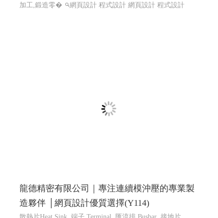
加工,鍛造零�
網頁設計 程式設計
網頁設計 程式設計
龍德精密有限公司｜專注連續模沖壓的專業製
造夥伴 │網頁設計優質選擇(Y114)
散熱片Heat Sink, 端子 Terminal, 匯流排 Busbar ,接地片