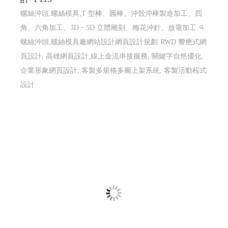
螺絲沖頭,螺絲模具,T 型棒、圓棒、沖殼沖棒製造加工、四
角、六角加工、3D・5D 立體雕刻、梅花沖針、放電加工
螺絲沖頭,螺絲模具廠網站設計網頁設計規劃
RWD 響應式網
頁設計, 高雄網頁設計,線上金流串接服務, 關鍵字自然優化,
企業形象網頁設計, 客製多規格多圖上架系統, 客製活動程式
設計