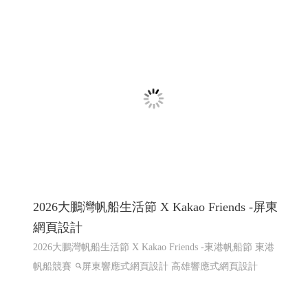
2026大鵬灣帆船生活節 X Kakao Friends -屏東
網頁設計
2026大鵬灣帆船生活節 X Kakao Friends -東港帆船節 東港
帆船競賽
屏東響應式網頁設計 高雄響應式網頁設計