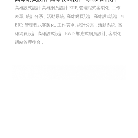
高雄設式設計 高雄網頁設計
ERP, 管理程式客製化, 工作
表單, 統計分系 , 活動系統, 高雄網頁設計 高雄設式設計
ERP, 管理程式客製化, 工作表單, 統計分系 , 活動系統, 高
雄網頁設計 高雄設式設計
RWD 響應式網頁設計, 客製化
網站管理後台 ,