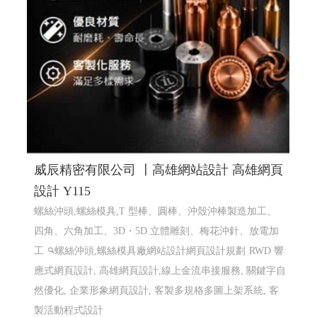
威辰精密有限公司 〡高雄網站設計 高雄網頁
設計 Y115
螺絲沖頭,螺絲模具,T 型棒、圓棒、沖殼沖棒製造加工、
四角、六角加工、3D・5D 立體雕刻、梅花沖針、放電加
工
螺絲沖頭,螺絲模具廠網站設計網頁設計規劃
RWD 響
應式網頁設計, 高雄網頁設計,線上金流串接服務, 關鍵字自
然優化, 企業形象網頁設計, 客製多規格多圖上架系統, 客
製活動程式設計