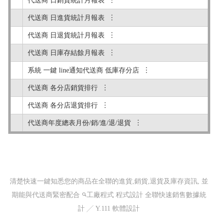
代送商 日銷貨統計月報表 ︙
代送商 日進貨統計月報表 ︙
代送商 日退貨統計月報表 ︙
代送商 日庫存結餘月報表 ︙
系統 一鍵 line通知代送商 低庫存分店 ︙
代送商 各分店銷貨排行 ︙
代送商 各分店退貨排行 ︙
代送商年度總表月份/銷/進/退/退貨 ︙
清楚快速一鍵知悉您的商品在全聯的進貨,銷貨,退貨及庫存資訊, 並
期能與代送商緊密配合
工廠程式 程式設計
全聯快速銷售數據統
計 ╱ Y.111 軟體設計