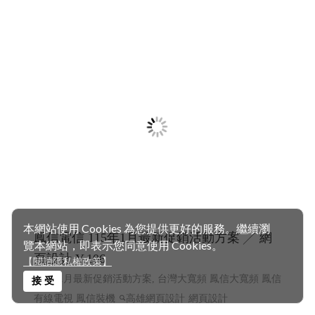
本網站使用 Cookies 為您提供更好的服務。繼續瀏
鳳信電信 115年1月最新促銷活動方案 ╱ 網
覽本網站，即表示您同意使用 Cookies。
頁設計 Y.106
【閱讀隱私權政策】
115年1月最新促銷活動方案, 台灣大寬頻 鳳信大寬頻 鳳信
接 受
有線電視 鳳信裝機
高雄網頁設計
網頁設計