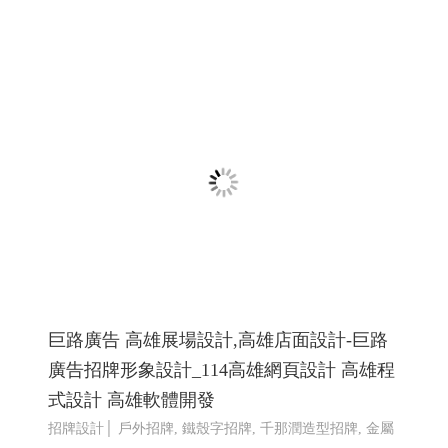
巨路廣告 高雄展場設計,高雄店面設計-巨路
廣告招牌形象設計_114高雄網頁設計 高雄程
式設計 高雄軟體開發
招牌設計│ 戶外招牌, 鐵殼字招牌, 千那潤造型招牌, 金屬