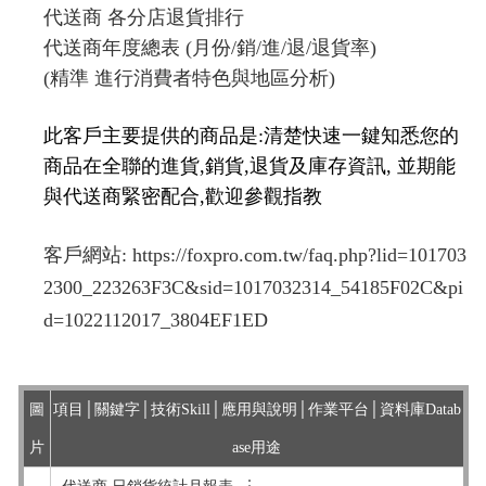
代送商 各分店退貨排行
代送商年度總表 (月份/銷/進/退/退貨率)
(精準 進行消費者特色與地區分析)
此客戶主要提供的商品是:清楚快速一鍵知悉您的
商品在全聯的進貨,銷貨,退貨及庫存資訊, 並期能
與代送商緊密配合,歡迎參觀指教
客戶網站:
https://foxpro.com.tw/faq.php?lid=101703
2300_223263F3C&sid=1017032314_54185F02C&pi
d=1022112017_3804EF1ED
圖
項目│關鍵字│技術Skill│應用與說明│作業平台│資料庫Datab
片
ase用途