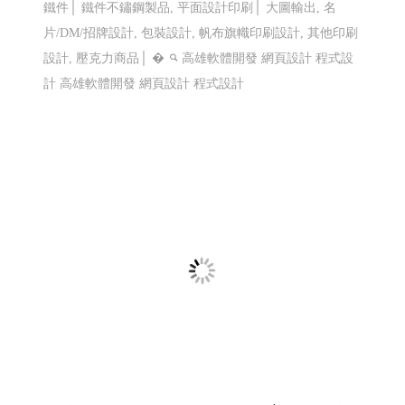
鐵件│ 鐵件不鏽鋼製品, 平面設計印刷│ 大圖輸出, 名
片/DM/招牌設計, 包裝設計, 帆布旗幟印刷設計, 其他印刷
設計, 壓克力商品│ �
高雄軟體開發 網頁設計 程式設
計
高雄軟體開發 網頁設計 程式設計