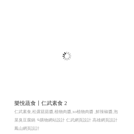
樂悅蔬食〡仁武素食 2
仁武素食,松露菇菇醬,植物肉醬,xo植物肉醬 ,鮮辣椒醬,泡
菜臭豆腐鍋
購物網站設計
仁武網頁設計 高雄網頁設計
鳳山網頁設計