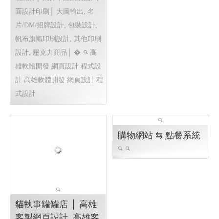
巨路廣告 高雄展場設
樂悅蔬食〡仁武素食 2
計,高雄店面設計-巨路
仁武素食,松露菇菇醬,植物
廣告招牌形象設計_114
肉醬,xo植物肉醬 ,鮮辣椒醬,
高雄網頁設計 高雄程
泡菜臭豆腐鍋
購物網站設
式設計 高雄軟體開發
計
仁武網頁設計 高雄網頁設
招牌設計│ 戶外招牌, 鐵殼
計 鳳山網頁設計
字招牌, 千那潤造型招牌, 金
屬鐵件│ 鐵件不鏽鋼製品, 平
面設計印刷│ 大圖輸出, 名
片/DM/招牌設計, 包裝設計,
帆布旗幟印刷設計, 其他印刷
設計, 壓克力商品│ �
高
雄軟體開發 網頁設計 程式設
計
高雄軟體開發 網頁設計 程
式設計