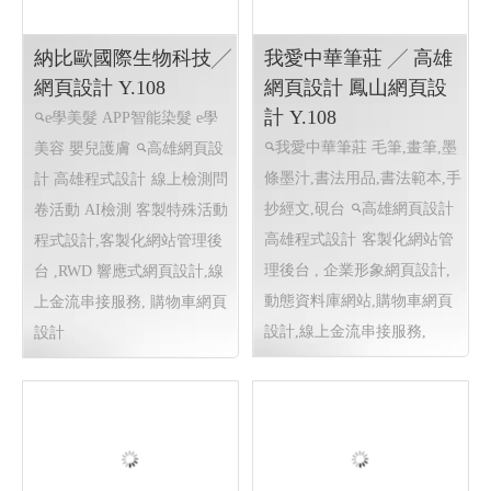
設計,客製化網站管理後台 ,
(線上捐款)
關鍵字自然優化,客製活動程
式設計
納比歐國際生物科技╱
我愛中華筆莊 ╱ 高雄
網頁設計 Y.108
網頁設計 鳳山網頁設
計 Y.108
e學美髮 APP智能染髮 e學
我愛中華筆莊 毛筆,畫筆,墨
美容 嬰兒護膚
高雄網頁設
條墨汁,書法用品,書法範本,手
計 高雄程式設計
線上檢測問
抄經文,硯台
高雄網頁設計
卷活動 AI檢測 客製特殊活動
高雄程式設計
客製化網站管
程式設計,客製化網站管理後