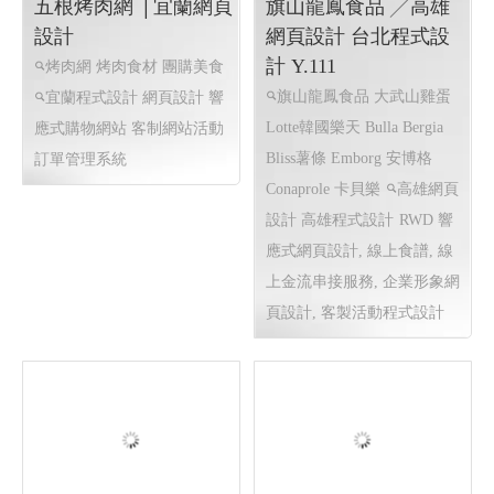
頁設計, 線上金流服務,
五根烤肉網 │宜蘭網頁
旗山龍鳳食品 ╱高雄
設計
網頁設計 台北程式設
計 Y.111
烤肉網 烤肉食材 團購美食
旗山龍鳳食品 大武山雞蛋
宜蘭程式設計 網頁設計
響
Lotte韓國樂天 Bulla Bergia
應式購物網站 客制網站活動
Bliss薯條 Emborg 安博格
訂單管理系統
Conaprole 卡貝樂
高雄網頁
設計 高雄程式設計
RWD 響
應式網頁設計, 線上食譜, 線