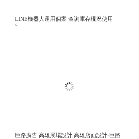
巨路廣告 高雄展場設計,高雄店面設計-巨路
廣告招牌形象設計_114高雄網頁設計 高雄程
式設計 高雄軟體開發
招牌設計│ 戶外招牌, 鐵殼字招牌, 千那潤造型招牌, 金屬
鐵件│ 鐵件不鏽鋼製品, 平面設計印刷│ 大圖輸出, 名
片/DM/招牌設計, 包裝設計, 帆布旗幟印刷設計, 其他印刷
設計, 壓克力商品│ �
高雄軟體開發 網頁設計 程式設
計
高雄軟體開發 網頁設計 程式設計