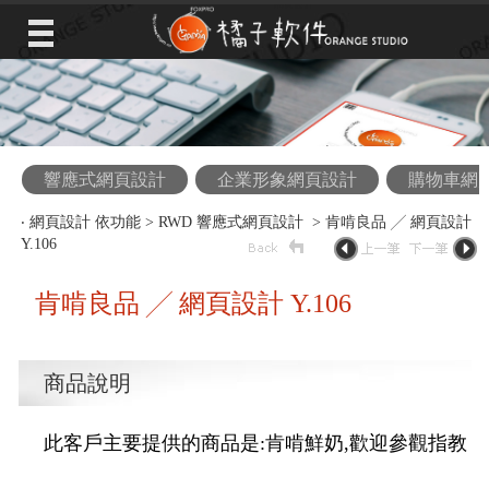
響應式網頁設計
企業形象網頁設計
購物車網
‧
網頁設計 依功能
>
RWD 響應式網頁設計
> 肯啃良品 ╱ 網頁設計
Y.106
肯啃良品 ╱ 網頁設計 Y.106
商品說明
此客戶主要提供的商品是:肯啃鮮奶,歡迎參觀指教