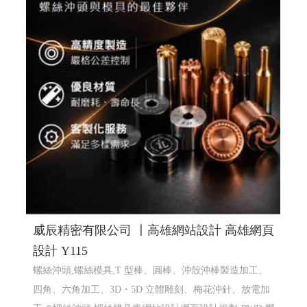
威辰精密有限公司 〡高雄網站設計 高雄網頁
設計 Y115
螺絲沖頭,螺絲模具,T 型棒、圓棒、沖殼沖棒製造加工、
四角、六角加工、3D・5D 立體雕刻、梅花沖針、放電加