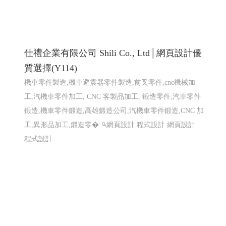
程式設計
龍德精密有限公司｜專注連續模沖壓的專業
製造夥伴 │網頁設計優質選擇(Y114)
散熱片Heat Sink, 端子 Terminal, 匯流排 Busbar ,接地片