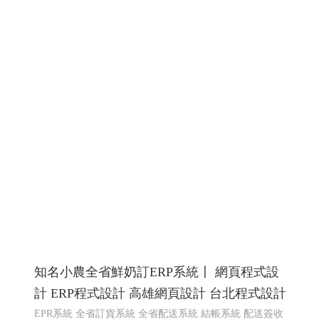
知名小農全省鮮奶訂ERP系統〡 網頁程式設
計 ERP程式設計 高雄網頁設計 台北程式設計
EPR系統 全省訂貨系統 全省配送系統 結帳系統 配送簽收