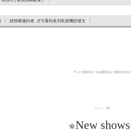
 ︙ 經授權邀約者, 才可看到各別私密團的發文 ︙
台北團購設計 高雄團購設計 團購網站設
New shows