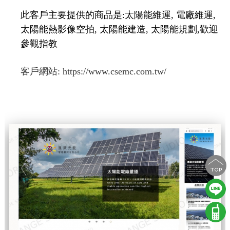
此客戶主要提供的商品是:太陽能維運, 電廠維運,
太陽能熱影像空拍, 太陽能建造, 太陽能規劃,歡迎
參觀指教
客戶網站:
https://www.csemc.com.tw/