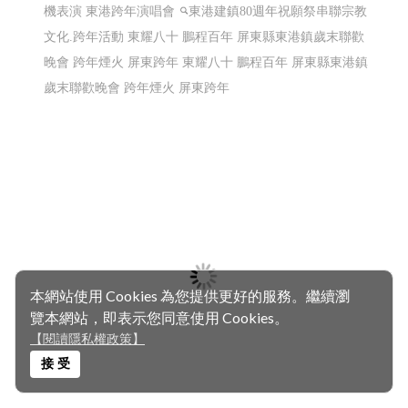
本網站使用 Cookies 為您提供更好的服務。繼續瀏
覽本網站，即表示您同意使用 Cookies。
2025東港跨年,東港跨年晚會 東耀八十 鵬程
【閱讀隱私權政策】
百年 屏東縣東港鎮歲末聯歡晚會 │高雄網頁
接 受
設計 高雄程式設計
2025東港跨年,東港跨年晚會 東港跨年煙火 東港跨年無人