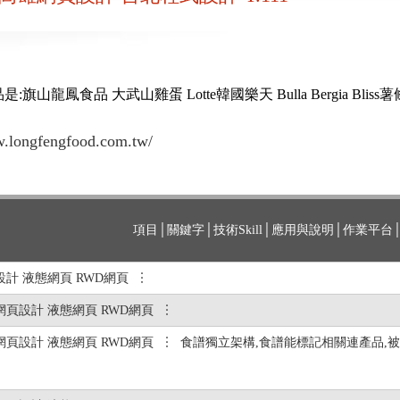
龍鳳食品 大武山雞蛋 Lotte韓國樂天 Bulla Bergia Bliss薯條
w.longfengfood.com.tw/
項目│關鍵字│技術Skill│應用與說明│作業平台│資
計 液態網頁 RWD網頁 ︙
網頁設計 液態網頁 RWD網頁 ︙
網頁設計 液態網頁 RWD網頁 ︙ 食譜獨立架構,食譜能標記相關連產品,