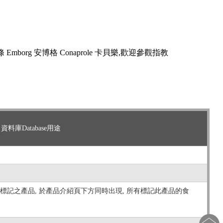
 Emborg 安博格 Conaprole 卡貝樂,歡迎參觀指教
料庫Database用途
被標記之產品, 於產品介紹頁下方同時出現, 所有標記此產品的食