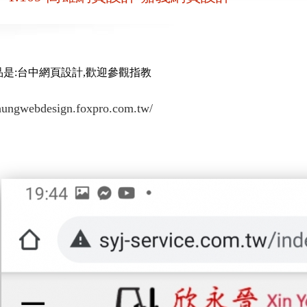
是:台中網頁設計,歡迎參觀指教
ichungwebdesign.foxpro.com.tw/