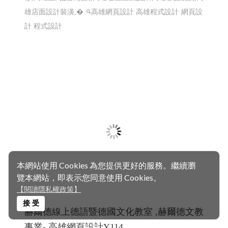
一如室內設計 ╱ 高雄室內設計 高雄室內設
計推薦 ╱高雄網頁設計 程式設計 Y.114
高雄室內設計推薦 ,高雄室內裝修,屏東室內裝修,台南室內
裝修,高雄預售屋規劃,高雄室內設計高雄工程,高雄裝潢裝
修,高雄室內設計規劃,高雄老屋翻新設計,高雄客變規劃,高
雄店面設計裝潢,�
高雄網頁設計 高雄程式設計
網頁設
計 程式設計
本網站使用 Cookies 為您提供更好的服務。繼續瀏
覽本網站，即表示您同意使用 Cookies。
【閱讀隱私權政策】
接 受