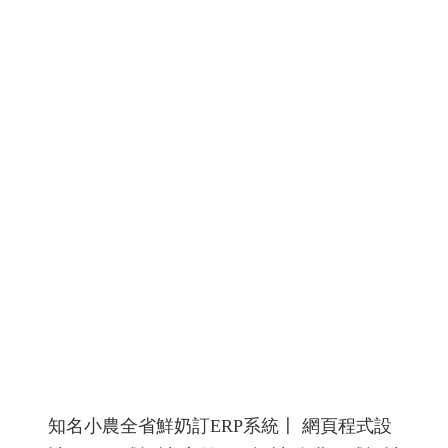
螺絲沖頭,螺絲模具,T 型棒、圓棒、沖殼沖棒製造加工、
四角、六角加工、3D・5D 立體雕刻、梅花沖針、放電加
工
螺絲沖頭,螺絲模具廠網站設計網頁設計規劃
RWD 響
應式網頁設計, 高雄網頁設計,線上金流串接服務, 關鍵字自
然優化, 企業形象網頁設計, 客製多規格多圖上架系統, 客
製活動程式設計