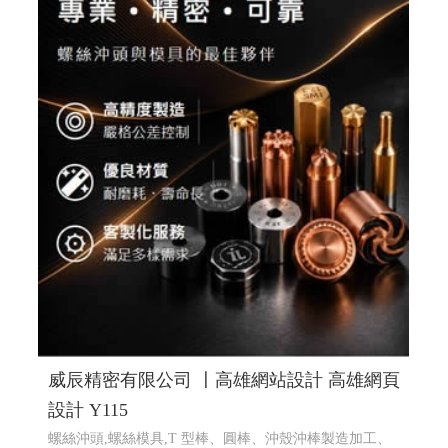
蔡司鏡片驗配, 日本手工眼鏡專賣, 高雄眼鏡品牌選貨店,
日本手工眼鏡販售維修
RWD 響應式網頁設計, 高雄網頁設
計,線上金流串接服務, 關鍵字自然優化, 企業形象網頁設
計, 客製多規格多圖上架系統, 客製活動程式設計