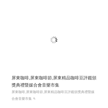
製造夥伴 │網頁設計優質選擇(Y114)
散熱片Heat Sink, 端子 Terminal, 匯流排 Busbar ,接地片
Grounding Plate, 彈片 Spring Contact ,Spring Clip, 五金零件
Metal Parts,客製化沖壓件 Custom Stamped Parts,電子五金
件 Electronic Hardware , 工控零件 Control Parts
第二次網
頁設計改版115年上線完成
網頁設計推薦,程式設計推薦