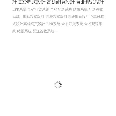
知名小農全省鮮奶訂ERP系統〡 網頁程式設