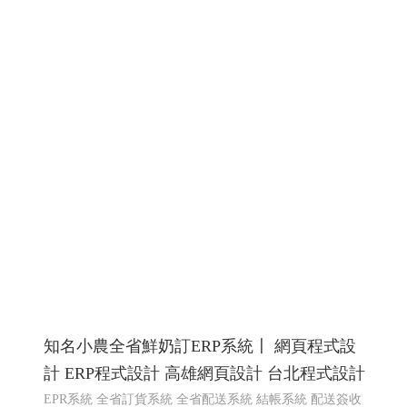
工
螺絲沖頭,螺絲模具廠網站設計網頁設計規劃
RWD 響
應式網頁設計, 高雄網頁設計,線上金流串接服務, 關鍵字自
然優化, 企業形象網頁設計, 客製多規格多圖上架系統, 客
製活動程式設計