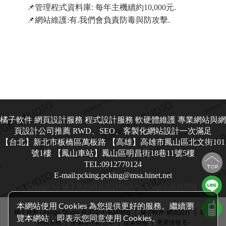
📌管理程式資料庫: 每年主機續約10,000元.
📌網站維護:有.我們會負責防毒與防攻擊.
橘子軟件 網頁設計服務 程式設計服務 軟硬體維護 專業網站與網
頁設計公司推薦 RWD、SEO、客製化網站設計一次滿足
【台北】新北市板橋區萬板路 【高雄】高雄市鳳山區北文街101
號1樓 【鳳山車站】鳳山區明昌街18巷11號5樓
TEL:0912770124
E-mail:pcking.pcking@msa.hinet.net
Design by 橘子新創
網頁設計
Host by Foxpro 系統開發
本網站使用 Cookies 為您提供更好的服務。繼續瀏
│
│
橘子新創 Orange Studio 程式設計‧系統開發
橘子軟件
網頁設計
客戶
覽本網站，即表示您同意使用 Cookies。
│
│
│
商情系統
部落格行銷‧日本
產業情報
產業情報
E-