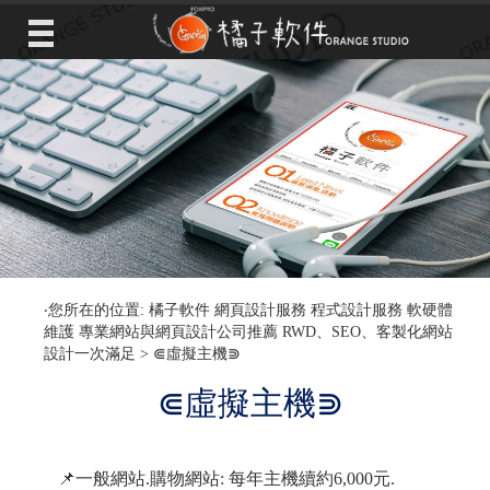
‧您所在的位置: 橘子軟件 網頁設計服務 程式設計服務 軟硬體
維護 專業網站與網頁設計公司推薦 RWD、SEO、客製化網站
設計一次滿足 >
⋐虛擬主機⋑
⋐虛擬主機⋑
📌一般網站.購物網站: 每年主機續約6,000元.