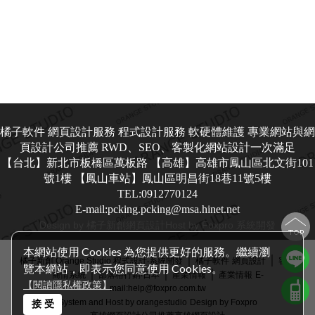
橘子軟件 網頁設計服務 程式設計服務 軟硬體維護 專業網站與網
頁設計公司推薦 RWD、SEO、客製化網站設計一次滿足
【台北】新北市板橋區萬板路 【高雄】高雄市鳳山區北文街101
號1樓 【鳳山車站】鳳山區明昌街18巷11號5樓
TEL:0912770124
E-mail:pcking.pcking@msa.hinet.net
Design by 橘子新創
網頁設計
Host by Foxpro 系統開發
本網站使用 Cookies 為您提供更好的服務。繼續瀏
│
│
橘子新創 Orange Studio 程式設計‧系統開發
橘子軟件
網頁設計
客戶
覽本網站，即表示您同意使用 Cookies。
│
│
│
商情系統
部落格行銷‧日本
產業情報
產業情報
E-
【閱讀隱私權政策】
mail:help@foxpro.com.tw
System and Host by orangestudio
Design by Foxpro
接 受