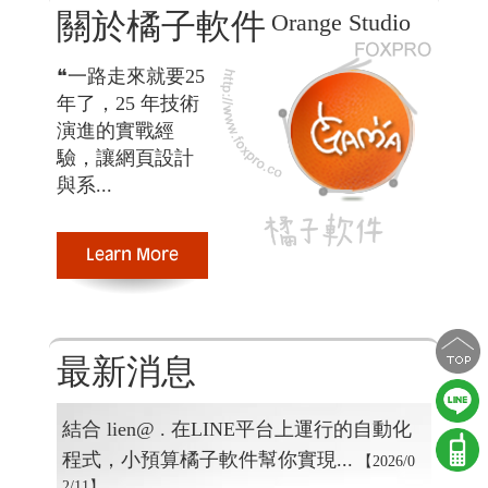
關於橘子軟件
Orange Studio
❝一路走來就要25
年了，25 年技術
演進的實戰經
驗，讓
網頁設計
與系...
最新消息
結合 lien@ . 在LINE平台上運行的自動化
程式，小預算橘子軟件幫你實現...
【2026/0
2/11】