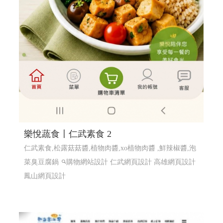
樂悅蔬食〡仁武素食 2
仁武素食,松露菇菇醬,植物肉醬,xo植物肉醬 ,鮮辣椒醬,泡
菜臭豆腐鍋
購物網站設計
仁武網頁設計 高雄網頁設計
鳳山網頁設計