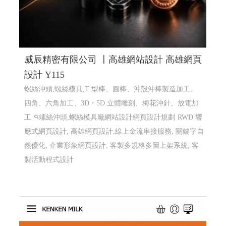
威辰精密有限公司 〡高雄網站設計 高雄網頁
設計 Y115
螺絲沖頭,螺絲模具,T 型棒、圓棒、沖殼沖棒製造加工、
四角、六角加工、3D・5D 立體雕刻、梅花沖針、放電加
工
螺絲沖頭,螺絲模具廠網站設計網頁設計規劃
RWD 響
應式網頁設計, 高雄網頁設計,線上金流串接服務, 關鍵字自
然優化, 企業形象網頁設計, 客製多規格多圖上架系統, 客
製活動程式設計