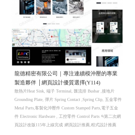
龍德精密有限公司｜專注連續模沖壓的專業
製造夥伴 │網頁設計優質選擇(Y114)
散熱片Heat Sink, 端子 Terminal, 匯流排 Busbar ,接地片
Grounding Plate, 彈片 Spring Contact ,Spring Clip, 五金零件
Metal Parts,客製化沖壓件 Custom Stamped Parts,電子五金
件 Electronic Hardware , 工控零件 Control Parts
第二次網
頁設計改版115年上線完成
網頁設計推薦,程式設計推薦