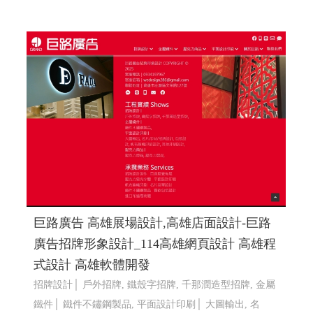
巨路廣告 高雄展場設計,高雄店面設計-巨路
廣告招牌形象設計_114高雄網頁設計 高雄程
式設計 高雄軟體開發
招牌設計│ 戶外招牌, 鐵殼字招牌, 千那潤造型招牌, 金屬
鐵件│ 鐵件不鏽鋼製品, 平面設計印刷│ 大圖輸出, 名