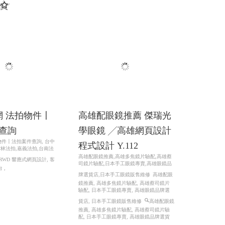
網 法拍物件〡
高雄配眼鏡推薦 傑瑞光
查詢
學眼鏡 ╱高雄網頁設計
拍物件〡法拍案件查詢, 台中
程式設計 Y.112
雲林法拍,嘉義法拍,台南法
高雄配眼鏡推薦,高雄多焦鏡片驗配,高雄蔡
RWD 響應式網頁設計, 客
司鏡片驗配,日本手工眼鏡專賣,高雄眼鏡品
 ,
牌選貨店,日本手工眼鏡販售維修
高雄配眼
鏡推薦, 高雄多焦鏡片驗配, 高雄蔡司鏡片
驗配, 日本手工眼鏡專賣, 高雄眼鏡品牌選
貨店, 日本手工眼鏡販售維修
高雄配眼鏡
推薦, 高雄多焦鏡片驗配, 高雄蔡司鏡片驗
配, 日本手工眼鏡專賣, 高雄眼鏡品牌選貨
店, 日本手工眼鏡販售維修
RWD 響應式網
頁設計, 高雄網頁設計,線上金流串接服務,
關鍵字自然優化, 企業形象網頁設計, 客製
多規格多圖上架系統, 客製活動程式設計