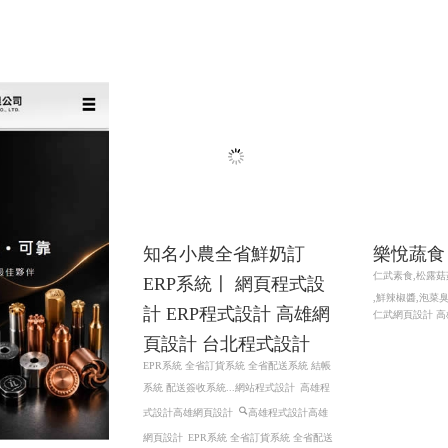
計 全省皆有服務
網頁設計 程式設計 全省
皆有服務
知名小農全省鮮奶訂
ERP系統〡 網頁程式設
計 ERP程式設計 高雄網
頁設計 台北程式設計
EPR系統 全省訂貨系統 全省配送系統 結帳
系統 配送簽收系統...網站程式設計
高雄程
樂悅蔬食
式設計高雄網頁設計
高雄程式設計高雄
仁武素食,松露菇
網頁設計
EPR系統 全省訂貨系統 全省配送
,鮮辣椒醬,泡菜
系統 結帳系統 配送簽收系統...
仁武網頁設計 高
限公司 〡高