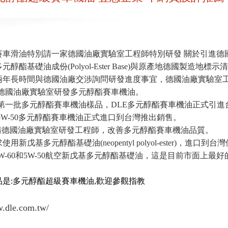
車滑油特別請一家德國油廠實驗室工程師特別研發 關於引進德國德力多元醇
酯基礎油成份(Polyol-Ester Base)與原產地德國製造地標示
經兩年長時間與德國油廠交涉詢問研發進度事宜，德國油廠實驗室
一家德國油廠實驗室研發多元醇酯賽車機油。
購買第一批多元醇酯賽車機油樣品，DLE多元醇酯賽車機油正式引進
-60和5W-50多元醇酯賽車機油正式進口到台灣推出銷售。
年一直請德國油廠實驗室研發工程師，改善多元醇酯賽車機油品質。
要求使用新戊基多元醇酯基礎油(neopentyl polyol-ester)
式推出5W-60和5W-50航空新戊基多元醇酯基礎油，這是目前市面上最
是:多元醇酯超級賽車機油,歡迎參觀指教
w.dle.com.tw/